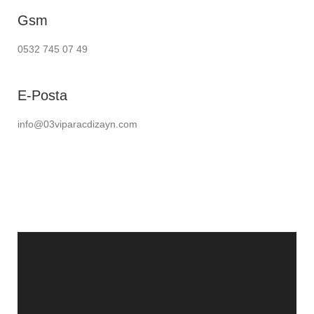
Gsm
0532 745 07 49
E-Posta
info@03viparacdizayn.com