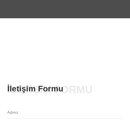
İLETIŞIM FORMU
İletişim Formu